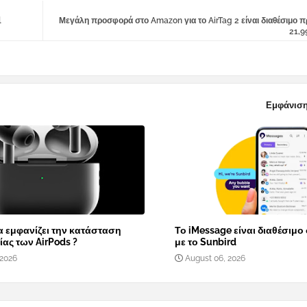
l
Μεγάλη προσφορά στο Amazon για το AirTag 2 είναι διαθέσιμο 
21,9
Εμφάνιση
α εμφανίζει την κατάσταση
Το iMessage είναι διαθέσιμο
ας των AirPods ?
με το Sunbird
 2026
August 06, 2026