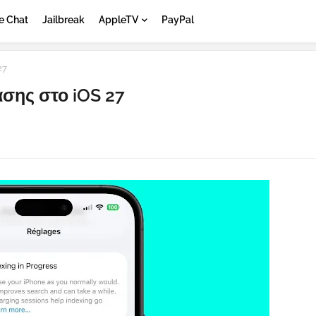
e Chat
Jailbreak
AppleTV
PayPal
27
ασης στο iOS 27