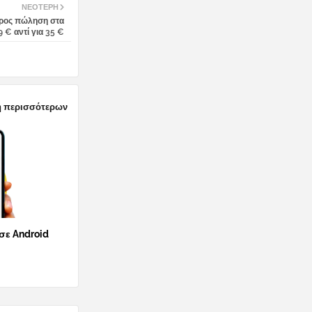
ΝΕΌΤΕΡΗ
προς πώληση στα
9 € αντί για 35 €
 περισσότερων
 σε Android