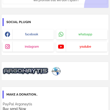
* We promise that we don't spam !
SOCIAL PLUGIN
facebook
whatsapp
instagram
youtube
MAKE A DONATION..
PayPal Argonaytis
Buy send Now