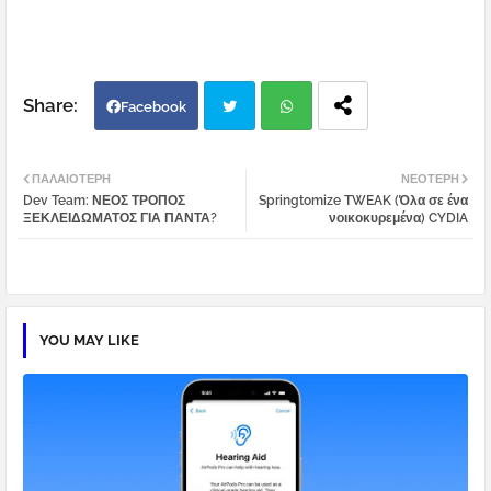
Facebook
Twi
Wh
ΠΑΛΑΙΌΤΕΡΗ
ΝΕΌΤΕΡΗ
Dev Team: ΝΕΟΣ ΤΡΟΠΟΣ
Springtomize TWEAK (Όλα σε ένα
tter
atsa
ΞΕΚΛΕΙΔΩΜΑΤΟΣ ΓΙΑ ΠΑΝΤΑ?
νοικοκυρεμένα) CYDIA
pp
YOU MAY LIKE