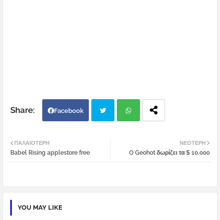
Facebook
Twi
Wh
ΠΑΛΑΙΌΤΕΡΗ
ΝΕΌΤΕΡΗ
Babel Rising applestore free
O Geohot δωρίζει τα $ 10.000
tter
atsa
pp
YOU MAY LIKE