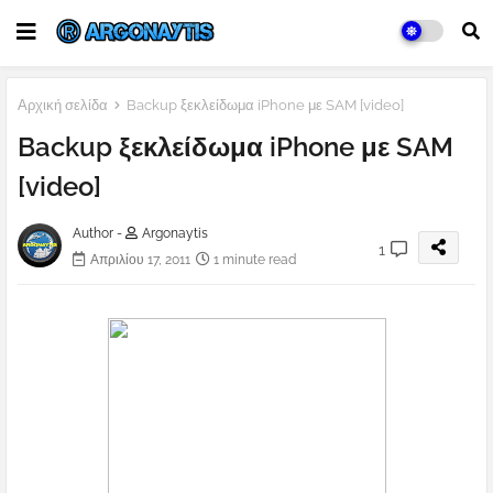
Αρχική σελίδα
Backup ξεκλείδωμα iPhone με SAM [video]
Backup ξεκλείδωμα iPhone με SAM
[video]
Author -
Argonaytis
1
Απριλίου 17, 2011
1 minute read