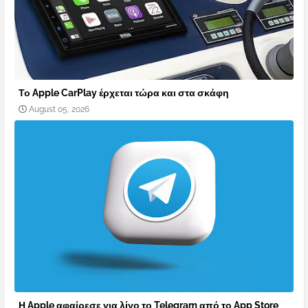
Το Apple CarPlay έρχεται τώρα και στα σκάφη
August 05, 2026
Η Apple αφαίρεσε για λίγο το Telegram από το App Store