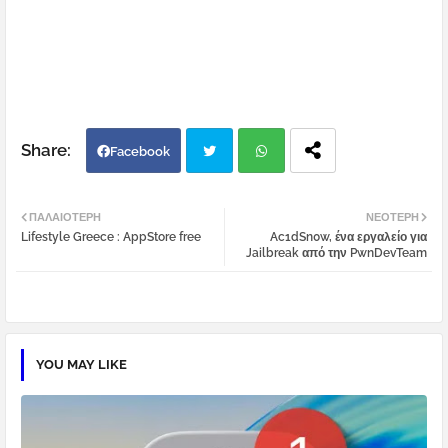
Facebook
Twi
Wh
ΠΑΛΑΙΌΤΕΡΗ
ΝΕΌΤΕΡΗ
Lifestyle Greece : AppStore free
Ac1dSn0w, ένα εργαλείο για
tter
atsa
Jailbreak από την PwnDevTeam
pp
YOU MAY LIKE