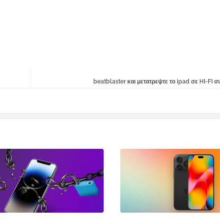
beatblaster και μετατρεψτε το ipad σε HI-FI 