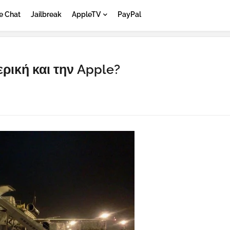
e Chat
Jailbreak
AppleTV
PayPal
ερική και την Apple?