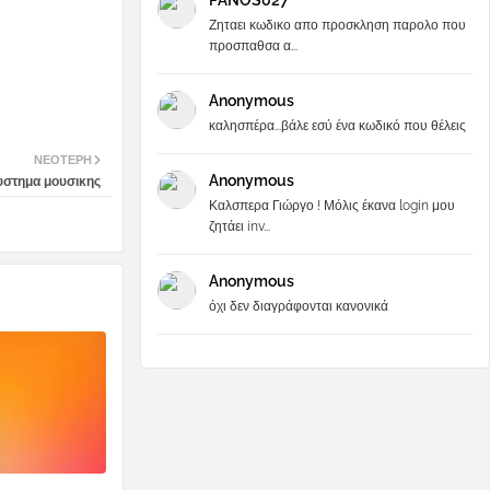
PANOS027
Ζηταει κωδικο απο προσκληση παρολο που
προσπαθσα α...
Anonymous
καλησπέρα...βάλε εσύ ένα κωδικό που θέλεις
ΝΕΌΤΕΡΗ
Anonymous
συστημα μουσικης
Καλσπερα Γιώργο ! Μόλις έκανα login μου
ζητάει inv...
Anonymous
όχι δεν διαγράφονται κανονικά