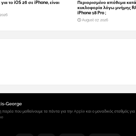
 για το iOS 26 σε iPhone, είναι
Περιορισμένο απόθεμα κατά
κυκλοφορία λόγω μνήμης R
iPhone 18 Pro ;
 2026
August 07, 2026
tis-George
 παρέα που μαθαίνουμε τα πάντα για την Apple και ο μοναδικός σταθμός για
ne