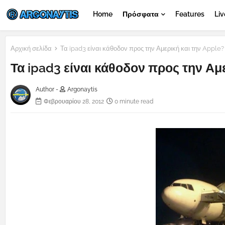
Home
Πρόσφατα
Features
Liv
Αρχική σελίδα
Τα ipad3 είναι κάθοδον προς την Αμερική και την Apple?
Τα ipad3 είναι κάθοδον προς την Αμ
Author -
Argonaytis
Φεβρουαρίου 28, 2012
0 minute read