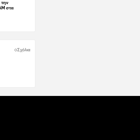
 την
AM στα
0Σχόλια