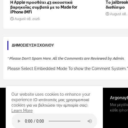
Η Apple προσθέτει 43 ακουστικά
Tο jailbreak
βαρηκοΐας συμβατά με το Made for
διαθέσιμο
iPhone (MFi
August 08,
August 08, 2026
ΔΗΜΟΣΊΕΥΣΗ ΣΧΟΛΊΟΥ
* Please Don't Spam Here. All the Comments are Reviewed by Admin.
Please Select Embedded Mode To show the Comment System.
*
Our website uses cookies to enhance your
Argonay
experience (Ο ιστότοπός μας χρησιμοποιεί
Μια μεγάλη
cookies για να βελτιώσει την εμπειρία σας).
κάθε ipho
Learn More