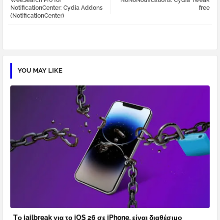
WeeSearch Pro for
NoNoNotifications: Cydia Tweak
tter
atsa
NotificationCenter: Cydia Addons
free
(NotificationCenter)
pp
YOU MAY LIKE
Tο jailbreak για το iOS 26 σε iPhone, είναι διαθέσιμο