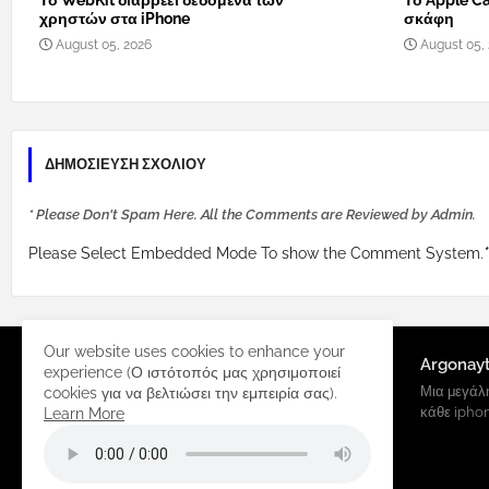
Το WebKit διαρρέει δεδομένα των
Το Apple Ca
χρηστών στα iPhone
σκάφη
August 05, 2026
August 05,
ΔΗΜΟΣΊΕΥΣΗ ΣΧΟΛΊΟΥ
* Please Don't Spam Here. All the Comments are Reviewed by Admin.
Please Select Embedded Mode To show the Comment System.
*
Our website uses cookies to enhance your
Argonay
experience (Ο ιστότοπός μας χρησιμοποιεί
Μια μεγάλη
cookies για να βελτιώσει την εμπειρία σας).
κάθε ipho
Learn More