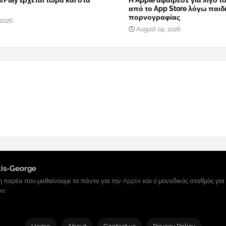
rPlay έρχεται τώρα και στα
Η Apple αφαίρεσε για λίγο τ
από το App Store λόγω παιδ
πορνογραφίας
 2026
August 04, 2026
tis-George
 παρέα που μαθαίνουμε τα πάντα για την Apple και ο μοναδικός σταθμός για
ne