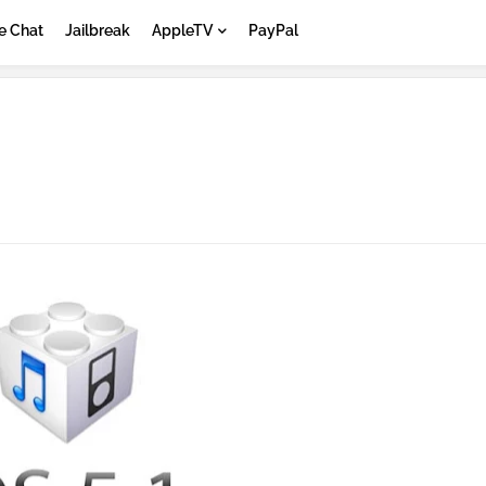
e Chat
Jailbreak
AppleTV
PayPal