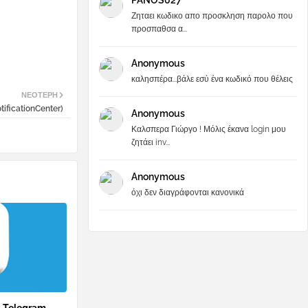
PANOS027
Ζηταει κωδικο απο προσκληση παρολο που
προσπαθσα α...
Anonymous
καλησπέρα...βάλε εσύ ένα κωδικό που θέλεις
ΝΕΌΤΕΡΗ
tificationCenter)
Anonymous
Καλσπερα Γιώργο ! Μόλις έκανα login μου
ζητάει inv...
Anonymous
όχι δεν διαγράφονται κανονικά