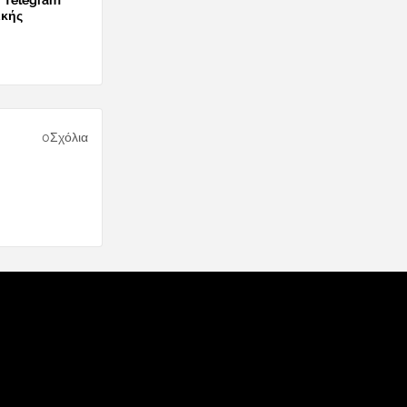
ο Telegram
ικής
0Σχόλια