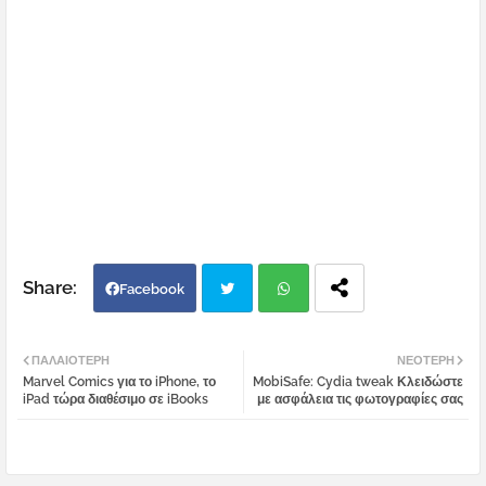
Facebook
Twi
Wh
ΠΑΛΑΙΌΤΕΡΗ
ΝΕΌΤΕΡΗ
Marvel Comics για το iPhone, το
MobiSafe: Cydia tweak Κλειδώστε
tter
atsa
iPad τώρα διαθέσιμο σε iBooks
με ασφάλεια τις φωτογραφίες σας
pp