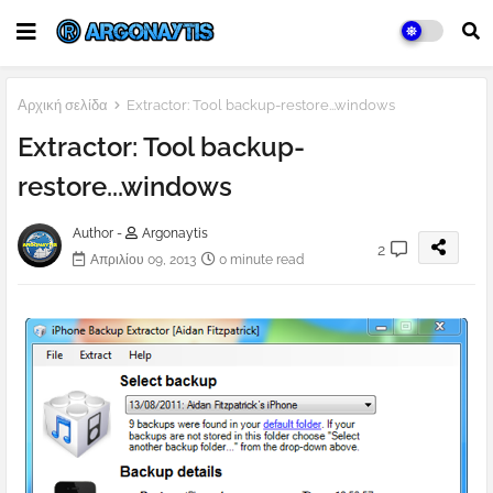
Αρχική σελίδα
Extractor: Tool backup-restore...windows
Extractor: Tool backup-
restore...windows
Author -
Argonaytis
2
Απριλίου 09, 2013
0 minute read