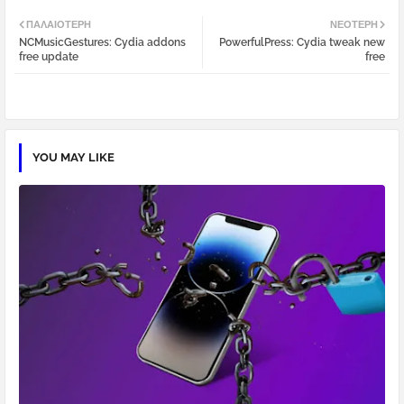
Twi
Wh
ΠΑΛΑΙΌΤΕΡΗ
ΝΕΌΤΕΡΗ
NCMusicGestures: Cydia addons
PowerfulPress: Cydia tweak new
tter
atsa
free update
free
pp
YOU MAY LIKE