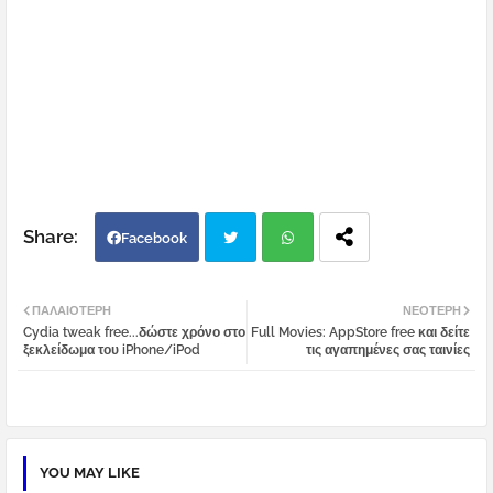
Facebook
Twi
Wh
ΠΑΛΑΙΌΤΕΡΗ
ΝΕΌΤΕΡΗ
Cydia tweak free...δώστε χρόνο στο
Full Movies: AppStore free και δείτε
tter
atsa
ξεκλείδωμα του iPhone/iPod
τις αγαπημένες σας ταινίες
pp
YOU MAY LIKE