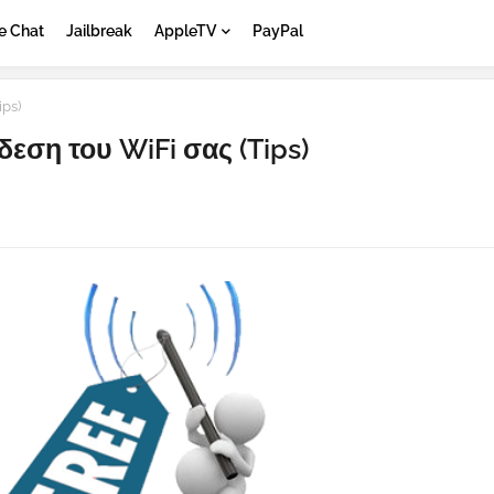
e Chat
Jailbreak
AppleTV
PayPal
ips)
εση του WiFi σας (Tips)