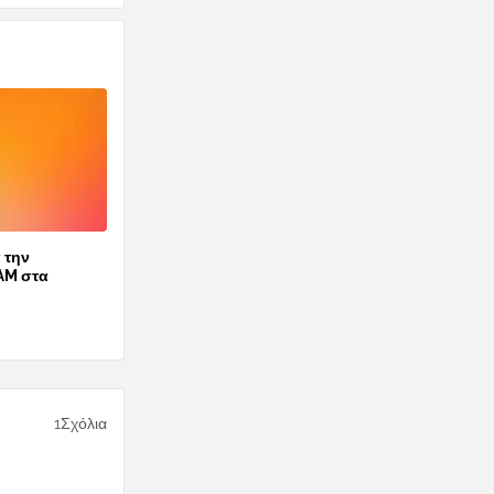
 την
AM στα
1Σχόλια