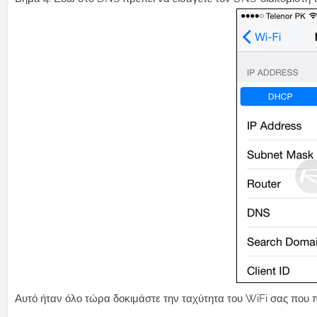
Αυτό ήταν όλο τώρα δοκιμάστε την ταχύτητα του WiFi σας που π