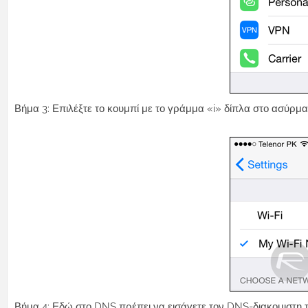
Βήμα 3: Επιλέξτε το κουμπί με το γράμμα «i» δίπλα στο ασύρματ
Βήμα 4: Εδώ στο DNS πρέπει να εισάγετε τον DNS-διακομιστη της 