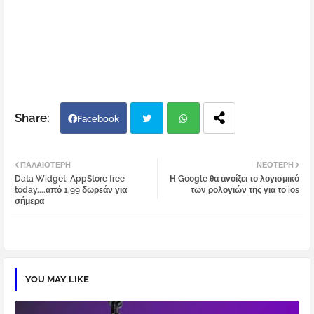
Facebook
Twi
Wh
ΠΑΛΑΙΌΤΕΡΗ
ΝΕΌΤΕΡΗ
Data Widget: AppStore free
Η Google θα ανοίξει το λογισμικό
tter
atsa
today....από 1.99 δωρεάν για
των ρολογιών της για το ios
σήμερα
pp
YOU MAY LIKE