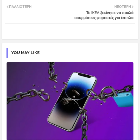
Twi
Wh
ΠΑΛΑΙΌΤΕΡΗ
ΝΕΌΤΕΡΗ
Το IKEA ξεκίνησε να πουλά
tter
atsa
ασυρμάτους φορτιστές για έπιπλα
pp
YOU MAY LIKE