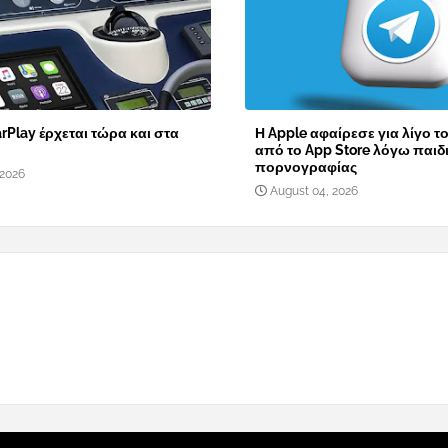
rPlay έρχεται τώρα και στα
Η Apple αφαίρεσε για λίγο τ
από το App Store λόγω παιδ
πορνογραφίας
 2026
August 04, 2026