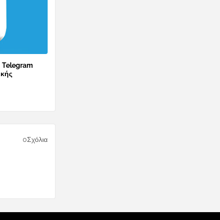
ο Telegram
ικής
0Σχόλια