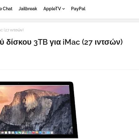
e Chat
Jailbreak
AppleTV
PayPal
 (27 ιντσών)
δίσκου 3TB για iMac (27 ιντσών)