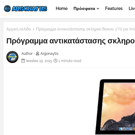
Home
Πρόσφατα
Features
Liv
Αρχική σελίδα
Πρόγραμμα αντικατάστασης σκληρού δίσκου 3TB για iMac
Πρόγραμμα αντικατάστασης σκληρού 
Author -
Argonaytis
Ιουνίου 19, 2015
1 minute read