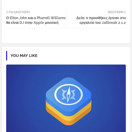
Twi
Wh
ΠΑΛΑΙΌΤΕΡΗ
ΝΕΌΤΕΡΗ
Ο Elton John και ο Pharrell Williams
Δείτε τι προσθήκες έγιναν στο
tter
atsa
θα είναι DJ στην Apple μουσική
εργαλείο του Jailbreak 2.1.2
pp
YOU MAY LIKE