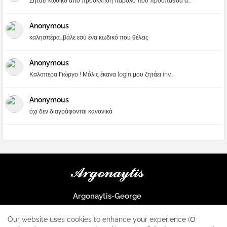
Ζηταει κωδικο απο προσκληση παρολο που προσπαθσα α...
Anonymous
καλησπέρα...βάλε εσύ ένα κωδικό που θέλεις
Anonymous
Καλσπερα Γιώργο ! Μόλις έκανα login μου ζητάει inv...
Anonymous
όχι δεν διαγράφονται κανονικά
Argonaytis-George
Μια μεγάλη παρέα που μαθαίνουμε τα πάντα για την Apple και ο
μοναδικός σταθμός για κάθε iphone
Our website uses cookies to enhance your experience (Ο