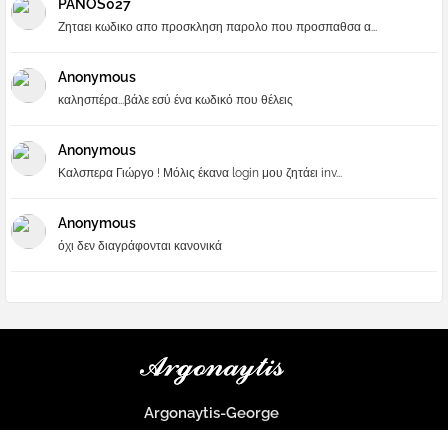
PANOS027
Ζηταει κωδικο απο προσκληση παρολο που προσπαθσα α...
Anonymous
καλησπέρα...βάλε εσύ ένα κωδικό που θέλεις
Anonymous
Καλσπερα Γιώργο ! Μόλις έκανα login μου ζητάει inv...
Anonymous
όχι δεν διαγράφονται κανονικά
Argonaytis-George
Μια μεγάλη παρέα που μαθαίνουμε τα πάντα για την Apple και ο