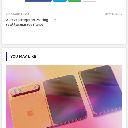
Twi
Wh
ΠΑΛΑΙΌΤΕΡΗ
ΝΕΌΤΕΡΗ
Αναβαθμίστηκε το iMazing ..... η
tter
atsa
εναλλακτική του iTunes
pp
YOU MAY LIKE