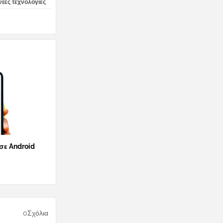
 νέες τεχνολογίες
 σε Android
0Σχόλια