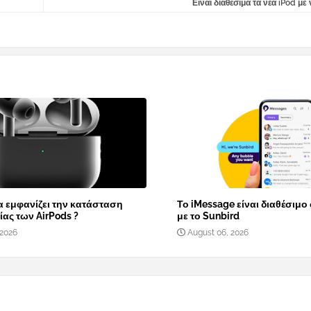
Είναι διαθέσιμα τα νέα iPod με
α εμφανίζει την κατάσταση
Το iMessage είναι διαθέσιμο
ας των AirPods ?
με το Sunbird
 2026
August 06, 2026