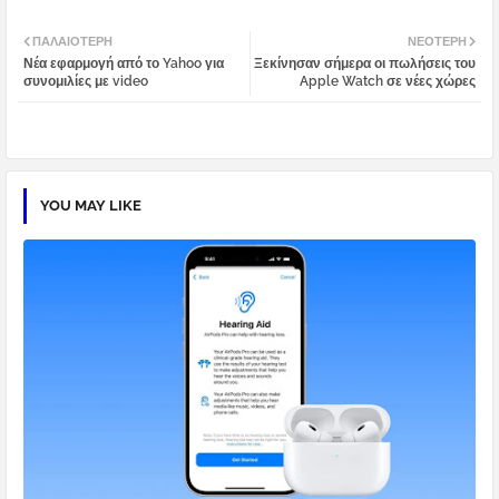
Twi
Wh
ΠΑΛΑΙΌΤΕΡΗ
ΝΕΌΤΕΡΗ
Νέα εφαρμογή από το Yahoo για
Ξεκίνησαν σήμερα οι πωλήσεις του
tter
atsa
συνομιλίες με video
Apple Watch σε νέες χώρες
pp
YOU MAY LIKE