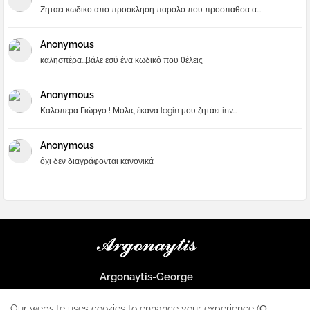
Ζηταει κωδικο απο προσκληση παρολο που προσπαθσα α...
Anonymous
καλησπέρα...βάλε εσύ ένα κωδικό που θέλεις
Anonymous
Καλσπερα Γιώργο ! Μόλις έκανα login μου ζητάει inv...
Anonymous
όχι δεν διαγράφονται κανονικά
Argonaytis-George
Μια μεγάλη παρέα που μαθαίνουμε τα πάντα για την Apple και ο
μοναδικός σταθμός για κάθε iphone
Our website uses cookies to enhance your experience (Ο