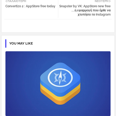
ΠΑΛΑΙΌΤΕΡΗ
ΝΕΌΤΕΡΗ
Convertizo 2 : AppStore free today
Snapster by VK: AppStore new free
tter
atsa
....η εφαρμογή που ήρθε να
χτυπήσει το Instagram
pp
YOU MAY LIKE