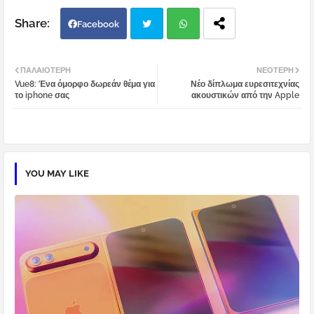
Facebook
Twi
Wh
ΠΑΛΑΙΌΤΕΡΗ
ΝΕΌΤΕΡΗ
Vue8: Ένα όμορφο δωρεάν θέμα για
Νέο δίπλωμα ευρεσιτεχνίας
tter
atsa
το iphone σας
ακουστικών από την Apple
pp
YOU MAY LIKE