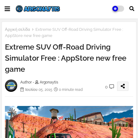
Αρχική σελίδα
Extreme SUV Off-Road Driving Simulator Free :
AppStore new free game
Extreme SUV Off-Road Driving
Simulator Free : AppStore new free
game
Author -
Argonaytis
0
Ιουλίου 05, 2015
0 minute read