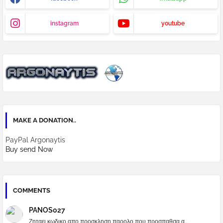
instagram
youtube
MAKE A DONATION..
PayPal Argonaytis
Buy send Now
COMMENTS
PANOS027
Ζηταει κωδικο απο προσκληση παρολο που προσπαθσα α...