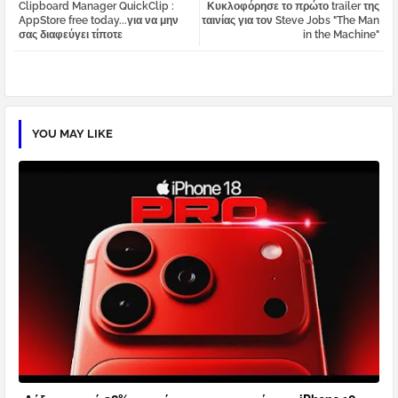
Clipboard Manager QuickClip :
Κυκλοφόρησε το πρώτο trailer της
tter
atsa
AppStore free today...για να μην
ταινίας για τον Steve Jobs "The Man
σας διαφεύγει τίποτε
in the Machine"
pp
YOU MAY LIKE