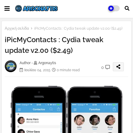
Αρχική σελίδα
iPicMyContacts : Cydia tweak update v2.00 ($2.49)
iPicMyContacts : Cydia tweak
update v2.00 ($2.49)
Author -
Argonaytis
0
Ιουλίου 04, 2015
0 minute read