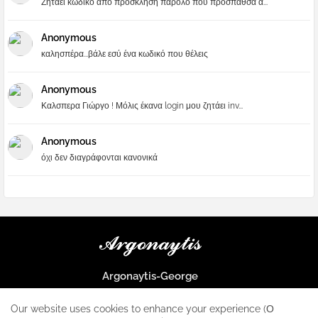
Ζηταει κωδικο απο προσκληση παρολο που προσπαθσα α...
Anonymous
καλησπέρα...βάλε εσύ ένα κωδικό που θέλεις
Anonymous
Καλσπερα Γιώργο ! Μόλις έκανα login μου ζητάει inv...
Anonymous
όχι δεν διαγράφονται κανονικά
Argonaytis-George
Μια μεγάλη παρέα που μαθαίνουμε τα πάντα για την Apple και ο
μοναδικός σταθμός για κάθε iphone
Our website uses cookies to enhance your experience (Ο