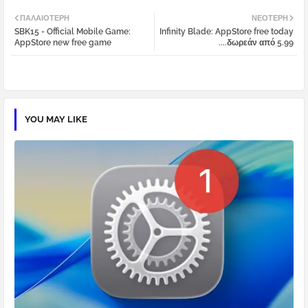
Twi
Wh
ΠΑΛΑΙΌΤΕΡΗ
ΝΕΌΤΕΡΗ
SBK15 - Official Mobile Game:
Infinity Blade: AppStore free today
tter
atsa
AppStore new free game
....δωρεάν από 5.99
pp
YOU MAY LIKE