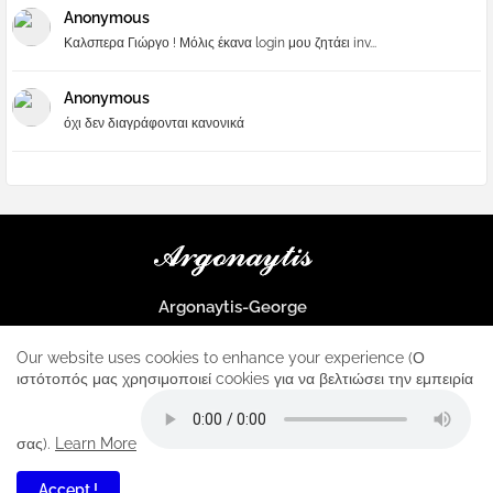
Anonymous
Καλσπερα Γιώργο ! Μόλις έκανα login μου ζητάει inv...
Anonymous
όχι δεν διαγράφονται κανονικά
Argonaytis-George
Μια μεγάλη παρέα που μαθαίνουμε τα πάντα για την Apple και ο
μοναδικός σταθμός για κάθε iphone
Our website uses cookies to enhance your experience (Ο
ιστότοπός μας χρησιμοποιεί cookies για να βελτιώσει την εμπειρία
Home
About
Contact us
Privacy Policy
σας).
Learn More
Accept !
1