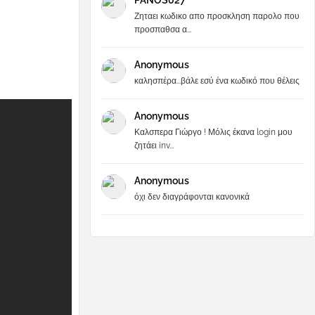
PANOS027
Ζηταει κωδικο απο προσκληση παρολο που
προσπαθσα α...
Anonymous
καλησπέρα...βάλε εσύ ένα κωδικό που θέλεις
Anonymous
Καλσπερα Γιώργο ! Μόλις έκανα login μου
ζητάει inv...
Anonymous
όχι δεν διαγράφονται κανονικά