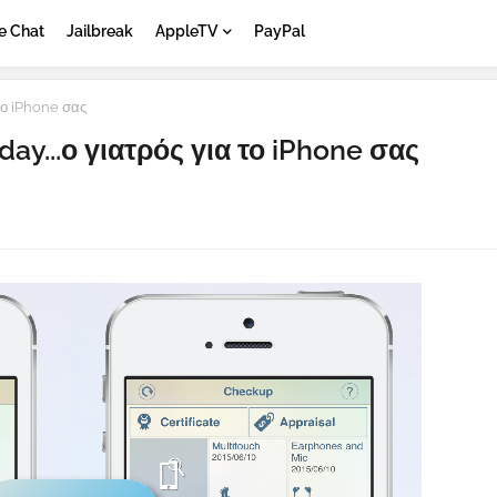
e Chat
Jailbreak
AppleTV
PayPal
το iPhone σας
ay...ο γιατρός για το iPhone σας