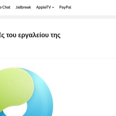
e Chat
Jailbreak
AppleTV
PayPal
ς του εργαλείου της