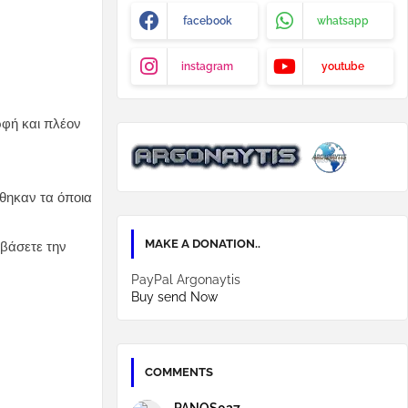
facebook
whatsapp
instagram
youtube
ρφή και πλέον
θηκαν τα όποια
MAKE A DONATION..
εβάσετε την
PayPal Argonaytis
Buy send Now
COMMENTS