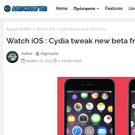
Home
Πρόσφατα
Features
Liv
Αρχική σελίδα
Watch iOS : Cydia tweak new beta free
Watch iOS : Cydia tweak new beta f
Author -
Argonaytis
Ιουλίου 27, 2015
0 minute read