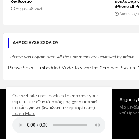
διαθέσιμο
κυκλοφορί
iPhone 18 Pr
August 08, 2026
August 07, 
ΔΗΜΟΣΊΕΥΣΗ ΣΧΟΛΊΟΥ
* Please Don't Spam Here. All the Comments are Reviewed by Admin.
Please Select Embedded Mode To show the Comment System.
*
Our website uses cookies to enhance your
Argonay
experience (Ο ιστότοπός μας χρησιμοποιεί
Μια μεγάλη
cookies για να βελτιώσει την εμπειρία σας).
κάθε ipho
Learn More