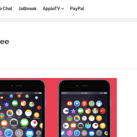
e Chat
Jailbreak
AppleTV
PayPal
ree