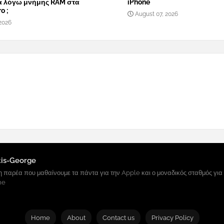
α λόγω μνήμης RAM στα
iPhone
o ;
August 07, 2026
2026
tis-George
 παρέα που μαθαίνουμε τα πάντα για την Apple και ο μοναδικός σταθμός για
ne
Home
About
Contact us
Privacy Policy