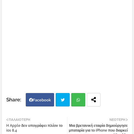
Facebook
Twi
Wh
ΠΑΛΑΙΌΤΕΡΗ
ΝΕΌΤΕΡΗ
H Apple δεν υπογράφει πλέον το
Μια βρετανική εταιρία δημιούργησε
tter
atsa
ios 8.4
μπαταρία για το iPhone που διαρκεί