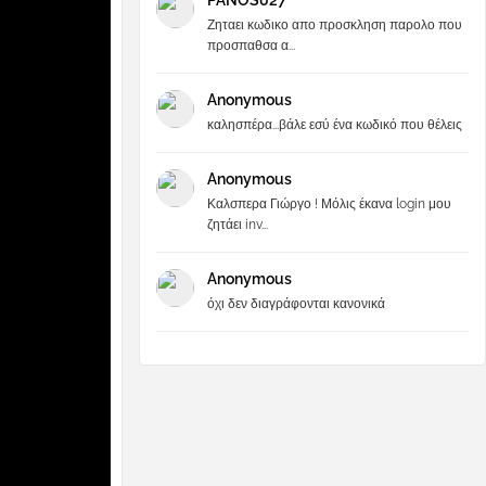
PANOS027
Ζηταει κωδικο απο προσκληση παρολο που
προσπαθσα α...
Anonymous
καλησπέρα...βάλε εσύ ένα κωδικό που θέλεις
Anonymous
Καλσπερα Γιώργο ! Μόλις έκανα login μου
ζητάει inv...
Anonymous
όχι δεν διαγράφονται κανονικά