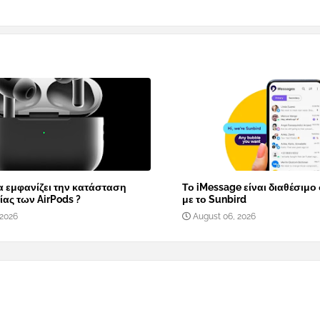
α εμφανίζει την κατάσταση
Το iMessage είναι διαθέσιμο
ας των AirPods ?
με το Sunbird
 2026
August 06, 2026