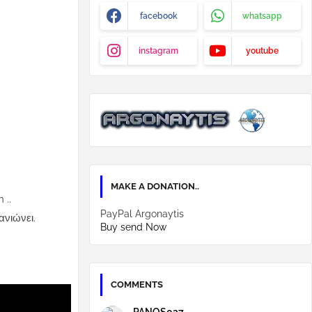
facebook
whatsapp
instagram
youtube
MAKE A DONATION..
 ..
PayPal Argonaytis
ανιώνει.
Buy send Now
COMMENTS