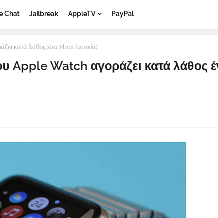
e Chat
Jailbreak
AppleTV
PayPal
άζει κατά λάθος ένα Xbox (αστεία)
ου Apple Watch αγοράζει κατά λάθος 