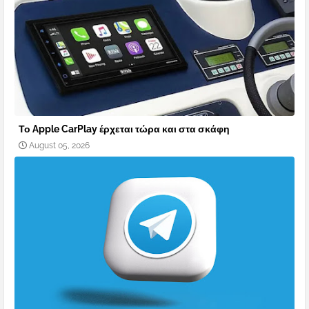
Το Apple CarPlay έρχεται τώρα και στα σκάφη
August 05, 2026