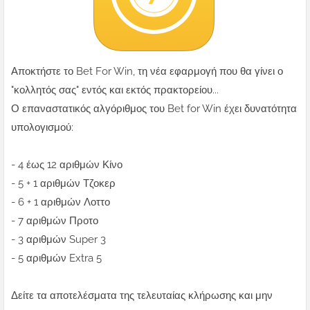
Αποκτήστε το Bet For Win, τη νέα εφαρμογή που θα γίνει ο
"κολλητός σας" εντός και εκτός πρακτορείου...
Ο επαναστατικός αλγόριθμος του Bet for Win έχει δυνατότητα
υπολογισμού:
- 4 έως 12 αριθμών Κίνο
- 5 + 1 αριθμών Τζοκερ
- 6 + 1 αριθμών Λοττο
- 7 αριθμών Προτο
- 3 αριθμών Super 3
- 5 αριθμών Extra 5
Δείτε τα αποτελέσματα της τελευταίας κλήρωσης και μην