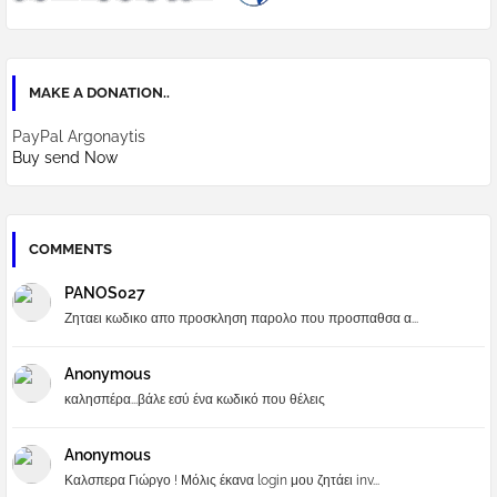
MAKE A DONATION..
PayPal Argonaytis
Buy send Now
COMMENTS
PANOS027
Ζηταει κωδικο απο προσκληση παρολο που προσπαθσα α...
Anonymous
καλησπέρα...βάλε εσύ ένα κωδικό που θέλεις
Anonymous
Καλσπερα Γιώργο ! Μόλις έκανα login μου ζητάει inv...