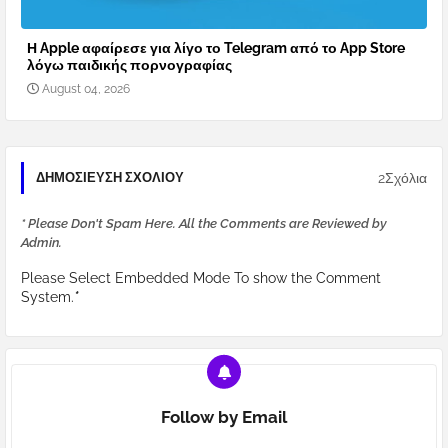
Η Apple αφαίρεσε για λίγο το Telegram από το App Store
λόγω παιδικής πορνογραφίας
August 04, 2026
2Σχόλια
ΔΗΜΟΣΊΕΥΣΗ ΣΧΟΛΊΟΥ
* Please Don't Spam Here. All the Comments are Reviewed by
Admin.
Please Select Embedded Mode To show the Comment
System.
*
Follow by Email