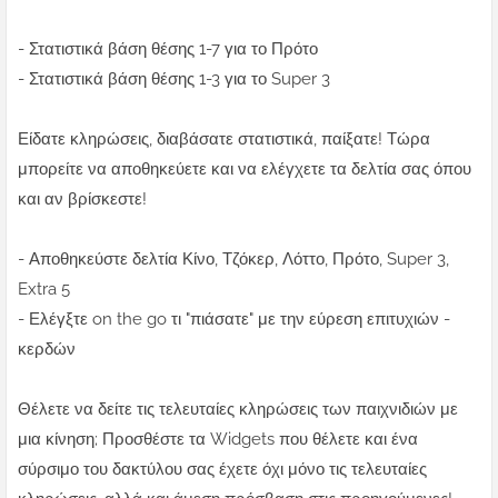
- Στατιστικά βάση θέσης 1-7 για το Πρότο
- Στατιστικά βάση θέσης 1-3 για το Super 3
Είδατε κληρώσεις, διαβάσατε στατιστικά, παίξατε! Τώρα
μπορείτε να αποθηκεύετε και να ελέγχετε τα δελτία σας όπου
και αν βρίσκεστε!
- Αποθηκεύστε δελτία Κίνο, Τζόκερ, Λόττο, Πρότο, Super 3,
Extra 5
- Ελέγξτε on the go τι "πιάσατε" με την εύρεση επιτυχιών -
κερδών
Θέλετε να δείτε τις τελευταίες κληρώσεις των παιχνιδιών με
μια κίνηση; Προσθέστε τα Widgets που θέλετε και ένα
σύρσιμο του δακτύλου σας έχετε όχι μόνο τις τελευταίες