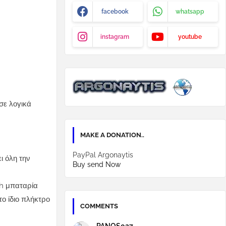
facebook
whatsapp
instagram
youtube
σε λογικά
MAKE A DONATION..
PayPal Argonaytis
ι όλη την
Buy send Now
ah μπαταρία
ο ίδιο πλήκτρο
COMMENTS