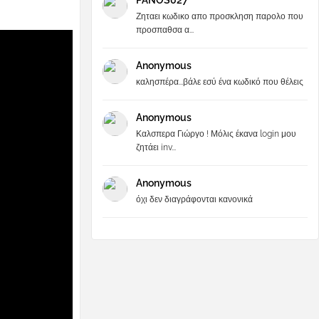
PANOS027
Ζηταει κωδικο απο προσκληση παρολο που
προσπαθσα α...
Anonymous
καλησπέρα...βάλε εσύ ένα κωδικό που θέλεις
Anonymous
Καλσπερα Γιώργο ! Μόλις έκανα login μου
ζητάει inv...
Anonymous
όχι δεν διαγράφονται κανονικά