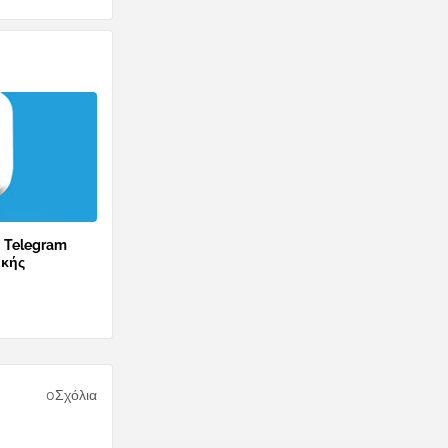
ο Telegram
ικής
0Σχόλια