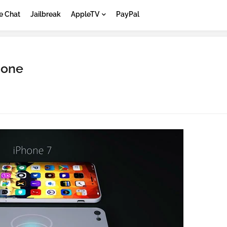
e Chat
Jailbreak
AppleTV
PayPal
hone