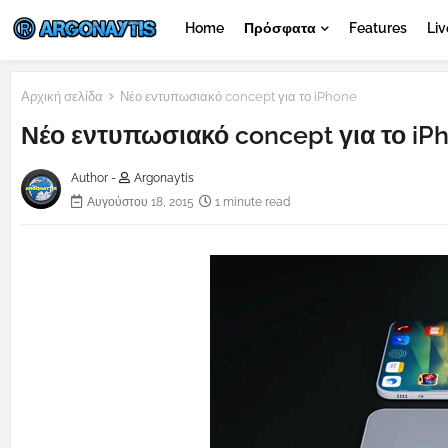
Home
Πρόσφατα
Features
Liv
Αρχική σελίδα
Νέο εντυπωσιακό concept για το iPhone
Νέο εντυπωσιακό concept για το iP
Author -
Argonaytis
Αυγούστου 18, 2015
1 minute read