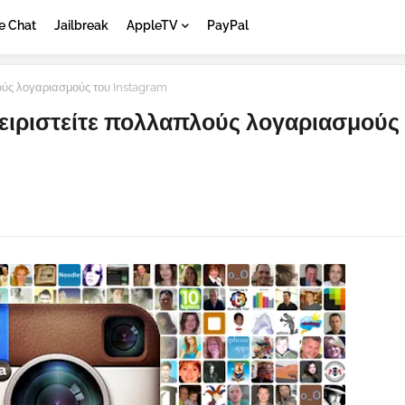
e Chat
Jailbreak
AppleTV
PayPal
λούς λογαριασμούς του Instagram
αχειριστείτε πολλαπλούς λογαριασμούς