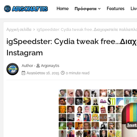
Home
Πρόσφατα
Features
Liv
Αρχική σελίδα
igSpeedster: Cydia tweak free...Διαχειριστείτε πολλαπ
igSpeedster: Cydia tweak free...Δι
Instagram
Author -
Argonaytis
Αυγούστου 16, 2015
0 minute read