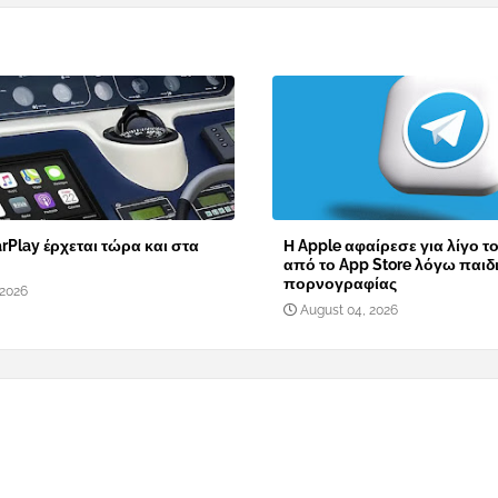
rPlay έρχεται τώρα και στα
Η Apple αφαίρεσε για λίγο τ
από το App Store λόγω παιδ
πορνογραφίας
 2026
August 04, 2026