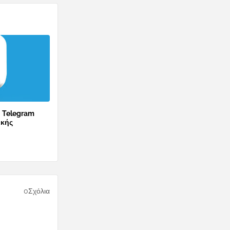
ο Telegram
ικής
0Σχόλια