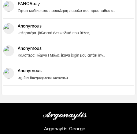
PANOS027
Ζηταει κωδικο απο προσκληση παρολο που προσπαθσα α...
Anonymous
καλησπέρα...βάλε εσύ ένα κωδικό που θέλεις
Anonymous
Καλσπερα Γιώργο ! Μόλις έκανα login μου ζητάει inv...
Anonymous
όχι δεν διαγράφονται κανονικά
Argonaytis-George
Μια μεγάλη παρέα που μαθαίνουμε τα πάντα για την Apple και ο