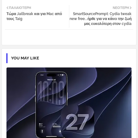
Twi
Wh
ΠΑΛΑΙΌΤΕΡΗ
ΝΕΌΤΕΡΗ
Τώρα Jailbreak και για Mac από
SmartSourcePrompt: Cydia tweak
tter
atsa
τους Taig
new free...ήρθε για να κάνει την ζωή
μας ευκολότερη στον cydia
pp
YOU MAY LIKE