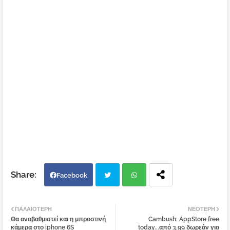
Facebook
Twi
Wh
ΠΑΛΑΙΌΤΕΡΗ
ΝΕΌΤΕΡΗ
Θα αναβαθμιστεί και η μπροστινή
Cambush: AppStore free
tter
atsa
κάμερα στο iphone 6S
today...από 3.99 δωρεάν για