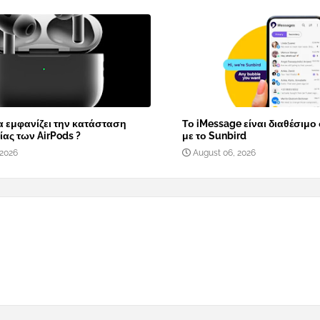
α εμφανίζει την κατάσταση
Το iMessage είναι διαθέσιμο
ας των AirPods ?
με το Sunbird
 2026
August 06, 2026