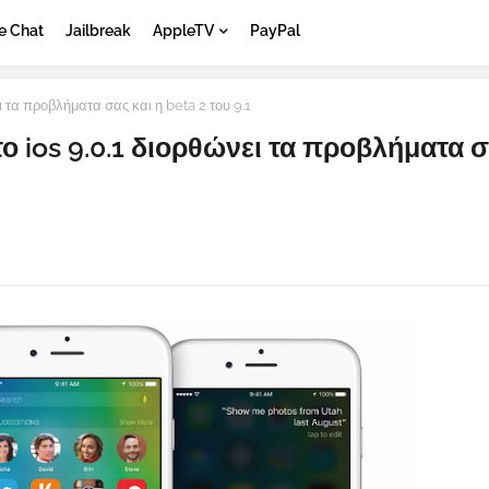
e Chat
Jailbreak
AppleTV
PayPal
 τα προβλήματα σας και η beta 2 του 9.1
ο ios 9.0.1 διορθώνει τα προβλήματα σ