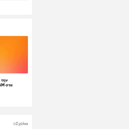
 την
AM στα
0Σχόλια