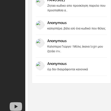
PANOS027
Ζηταει κωδικο απο προσκληση παρολο που
προσπαθσα α...
Anonymous
καλησπέρα...βάλε εσύ ένα κωδικό που θέλεις
Anonymous
Καλσπερα Γιώργο ! Μόλις έκανα login μου
ζητάει inv...
Anonymous
όχι δεν διαγράφονται κανονικά