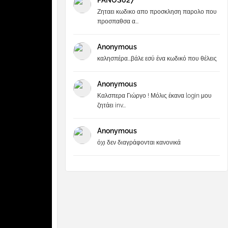
PANOS027
Ζηταει κωδικο απο προσκληση παρολο που
προσπαθσα α...
Anonymous
καλησπέρα...βάλε εσύ ένα κωδικό που θέλεις
Anonymous
Καλσπερα Γιώργο ! Μόλις έκανα login μου
ζητάει inv...
Anonymous
όχι δεν διαγράφονται κανονικά