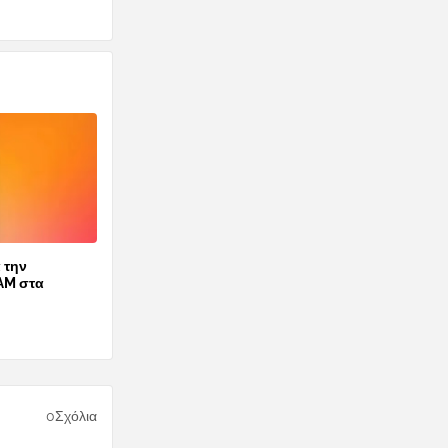
 την
AM στα
0Σχόλια