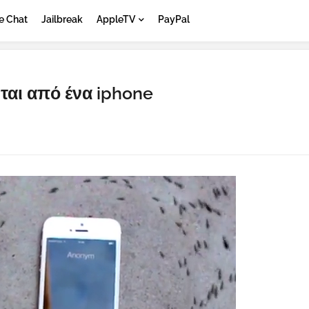
e Chat
Jailbreak
AppleTV
PayPal
ται από ένα iphone