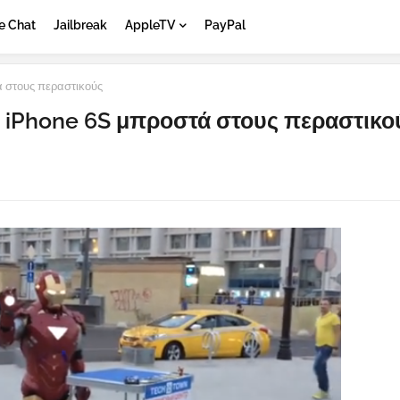
e Chat
Jailbreak
AppleTV
PayPal
 στους περαστικούς
ο iPhone 6S μπροστά στους περαστικο