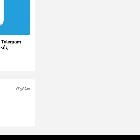
ο Telegram
ικής
0Σχόλια