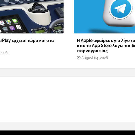
rPlay έρχεται τώρα και στα
Η Apple αφαίρεσε για λίγο τ
από το App Store λόγω παιδ
πορνογραφίας
 2026
August 04, 2026