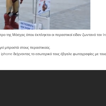
τρο της Μόσχας όπου έκπληκτοι οι περαστικοί είδαν ζωντανό τον I
γεί μπροστά στους περαστικούς.
υ iphone δείχνοντας το εσωτερικό τους έβγαλε φωτογραφίες με του