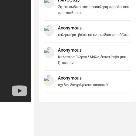
PANOS027
Ζηταει κωδικο απο προσκληση παρολο που
προσπαθσα α...
Anonymous
καλησπέρα...βάλε εσύ ένα κωδικό που θέλεις
Anonymous
Καλσπερα Γιώργο ! Μόλις έκανα login μου
ζητάει inv...
Anonymous
όχι δεν διαγράφονται κανονικά