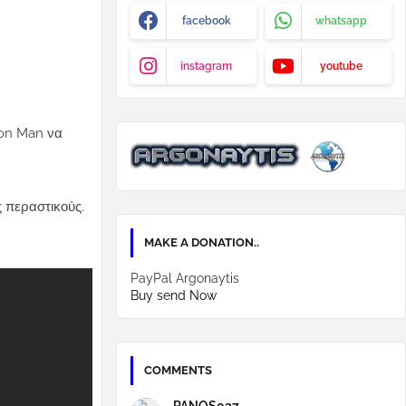
facebook
whatsapp
instagram
youtube
ron Man να
ς περαστικούς.
MAKE A DONATION..
PayPal Argonaytis
Buy send Now
COMMENTS