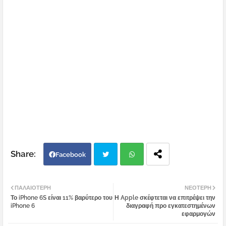
Facebook
Twi
Wh
ΠΑΛΑΙΌΤΕΡΗ
ΝΕΌΤΕΡΗ
Το iPhone 6S είναι 11% βαρύτερο του
Η Apple σκέφτεται να επιτρέψει την
tter
atsa
iPhone 6
διαγραφή προ εγκατεστημένων
εφαρμογών
pp