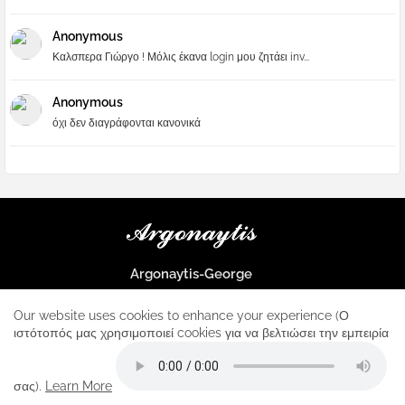
Anonymous
Καλσπερα Γιώργο ! Μόλις έκανα login μου ζητάει inv...
Anonymous
όχι δεν διαγράφονται κανονικά
Argonaytis-George
Μια μεγάλη παρέα που μαθαίνουμε τα πάντα για την Apple και ο
μοναδικός σταθμός για κάθε iphone
Our website uses cookies to enhance your experience (Ο
ιστότοπός μας χρησιμοποιεί cookies για να βελτιώσει την εμπειρία
Home
About
Contact us
Privacy Policy
σας).
Learn More