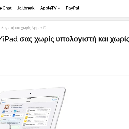
e Chat
Jailbreak
AppleTV
PayPal
λογιστή και χωρίς Apple ID
e/iPad σας χωρίς υπολογιστή και χωρί