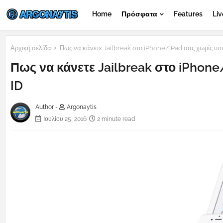
Home
Πρόσφατα
Features
Liv
Αρχική σελίδα
Πως να κάνετε Jailbreak στο iPhone/iPad σας χωρίς υπο
Πως να κάνετε Jailbreak στο iPhon
ID
Author -
Argonaytis
Ιουλίου 25, 2016
2 minute read