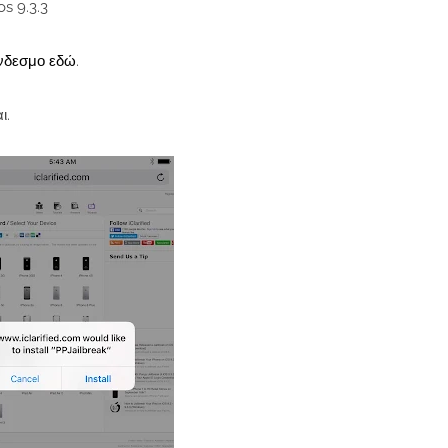
s 9.3.3
νδεσμο εδώ
.
ι.