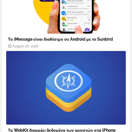
Το iMessage είναι διαθέσιμο σε Android με το Sunbird
August 06, 2026
Το WebKit διαρρέει δεδομένα των χρηστών στα iPhone