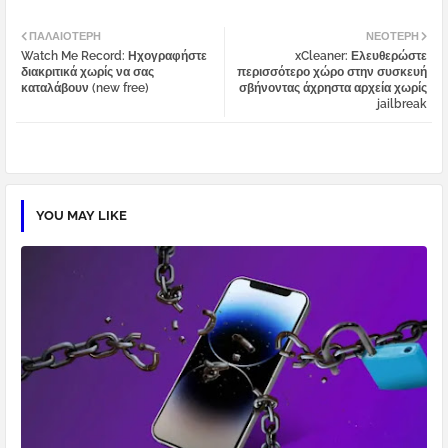
Twi
Wh
ΠΑΛΑΙΌΤΕΡΗ
ΝΕΌΤΕΡΗ
Watch Me Record: Ηχογραφήστε
xCleaner: Ελευθερώστε
tter
atsa
διακριτικά χωρίς να σας
περισσότερο χώρο στην συσκευή
καταλάβουν (new free)
σβήνοντας άχρηστα αρχεία χωρίς
jailbreak
pp
YOU MAY LIKE