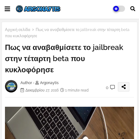
Αρχική σελίδα
Πως να αναβαθμίσετε το jailbreak στην τέταρτη beta
που κυκλοφόρησε
Πως να αναβαθμίσετε το jailbreak
στην τέταρτη beta που
κυκλοφόρησε
Author -
Argonaytis
0
Δεκεμβρίου 27, 2016
1 minute read