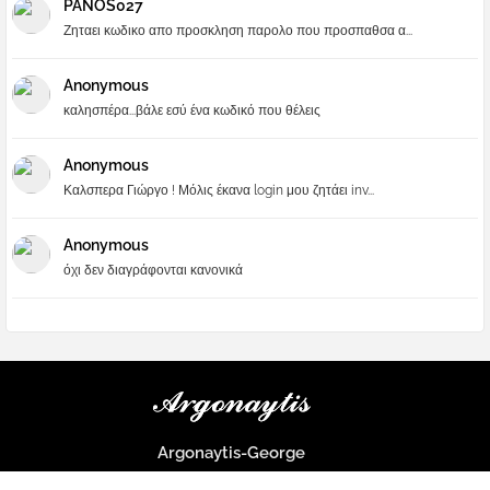
PANOS027
Ζηταει κωδικο απο προσκληση παρολο που προσπαθσα α...
Anonymous
καλησπέρα...βάλε εσύ ένα κωδικό που θέλεις
Anonymous
Καλσπερα Γιώργο ! Μόλις έκανα login μου ζητάει inv...
Anonymous
όχι δεν διαγράφονται κανονικά
Argonaytis-George
Μια μεγάλη παρέα που μαθαίνουμε τα πάντα για την Apple και ο