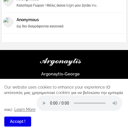
Καλσπερα Γιώργο ! Μόλις έκανα login μου ζητάει inv...
Anonymous
όχι δεν διαγράφονται κανονικά
Argonaytis-George
Μια μεγάλη παρέα που μαθαίνουμε τα πάντα για την Apple και ο
μοναδικός σταθμός για κάθε iphone
Our website uses cookies to enhance your experience (Ο
ιστότοπός μας χρησιμοποιεί cookies για να βελτιώσει την εμπειρία
Home
About
Contact us
Privacy Policy
σας).
Learn More
Accept !
4
All Right Reserved Copyright ...