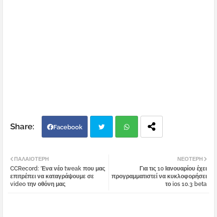
Facebook
Twi
Wh
ΠΑΛΑΙΌΤΕΡΗ
ΝΕΌΤΕΡΗ
CCRecord: Ένα νέο tweak που μας
Για τις 10 Ιανουαρίου έχει
tter
atsa
επιτρέπει να καταγράψουμε σε
προγραμματιστεί να κυκλοφορήσει
video την οθόνη μας
το ios 10.3 beta
pp