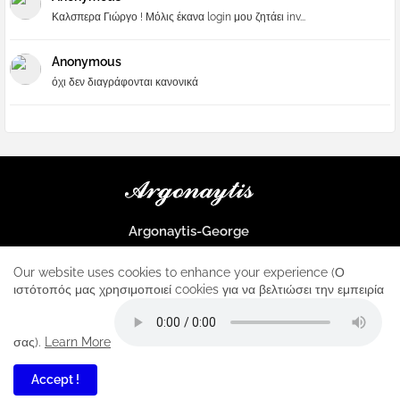
Καλσπερα Γιώργο ! Μόλις έκανα login μου ζητάει inv...
Anonymous
όχι δεν διαγράφονται κανονικά
Argonaytis-George
Μια μεγάλη παρέα που μαθαίνουμε τα πάντα για την Apple και ο
μοναδικός σταθμός για κάθε iphone
Our website uses cookies to enhance your experience (Ο
ιστότοπός μας χρησιμοποιεί cookies για να βελτιώσει την εμπειρία
Home
About
Contact us
Privacy Policy
σας).
Learn More
Accept !
3
All Right Reserved Copyright ...