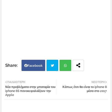
Facebook
Twi
Wh
ΠΑΛΑΙΌΤΕΡΗ
ΝΕΌΤΕΡΗ
Νέα προβλήματα στην μπαταρία του
Κάπως έτσι θα είναι το iphone 8
tter
atsa
iphone 6S πονοκεφαλιάζουν την
μέσα στο 2017
Apple
pp