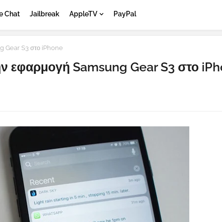
e Chat
Jailbreak
AppleTV
PayPal
g Gear S3 στο iPhone
ην εφαρμογή Samsung Gear S3 στο iP