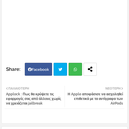
Facebook
Twi
Wh
ΠΑΛΑΙΌΤΕΡΗ
ΝΕΌΤΕΡΗ
Applock : Πως θα κρύψετε τις
Η Apple αποφάσισε να ασχοληθεί
tter
atsa
εφαρμογές σας από άλλους χωρίς
επιθετικά με τα αντίγραφα των
να χρειάζεται jailbreak
AirPods
pp