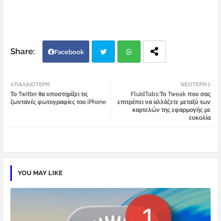
Facebook
Twi
Wh
ΠΑΛΑΙΌΤΕΡΗ
ΝΕΌΤΕΡΗ
Το Twitter θα υποστηρίξει τις
FluidTabs:Το Tweak που σας
tter
atsa
ζωντανές φωτογραφίες του iPhone
επιτρέπει να αλλάζετε μεταξύ των
καρτελών της εφαρμογής με
ευκολία
pp
YOU MAY LIKE