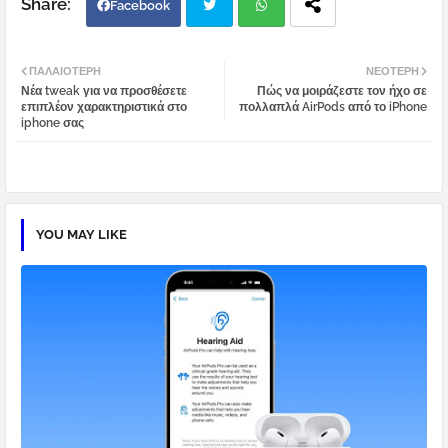
Facebook
Twi
Wh
ΠΑΛΑΙΌΤΕΡΗ
ΝΕΌΤΕΡΗ
Νέα tweak για να προσθέσετε
Πώς να μοιράζεστε τον ήχο σε
tter
atsa
επιπλέον χαρακτηριστικά στο
πολλαπλά AirPods από το iPhone
iphone σας
pp
YOU MAY LIKE