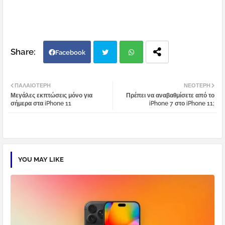
Facebook
Twi
Wh
ΠΑΛΑΙΌΤΕΡΗ
ΝΕΌΤΕΡΗ
Μεγάλες εκπτώσεις μόνο για
Πρέπει να αναβαθμίσετε από το
tter
atsa
σήμερα στα iPhone 11
iPhone 7 στο iPhone 11;
pp
YOU MAY LIKE