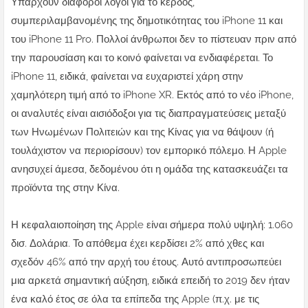
Υπάρχουν διάφοροι λόγοι για το κέρδος,
συμπεριλαμβανομένης της δημοτικότητας του iPhone 11 και
του iPhone 11 Pro. Πολλοί άνθρωποι δεν το πίστευαν πριν από
την παρουσίαση και το κοινό φαίνεται να ενδιαφέρεται. Το
iPhone 11, ειδικά, φαίνεται να ευχαριστεί χάρη στην
χαμηλότερη τιμή από το iPhone XR. Εκτός από το νέο iPhone,
οι αναλυτές είναι αισιόδοξοι για τις διαπραγματεύσεις μεταξύ
των Ηνωμένων Πολιτειών και της Κίνας για να θάψουν (ή
τουλάχιστον να περιορίσουν) τον εμπορικό πόλεμο. Η Apple
ανησυχεί άμεσα, δεδομένου ότι η ομάδα της κατασκευάζει τα
προϊόντα της στην Κίνα.
Η κεφαλαιοποίηση της Apple είναι σήμερα πολύ υψηλή: 1.060
δισ. Δολάρια. Το απόθεμα έχει κερδίσει 2% από χθες και
σχεδόν 46% από την αρχή του έτους. Αυτό αντιπροσωπεύει
μια αρκετά σημαντική αύξηση, ειδικά επειδή το 2019 δεν ήταν
ένα καλό έτος σε όλα τα επίπεδα της Apple (π.χ. με τις